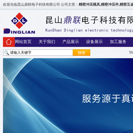
欢迎光临昆山鼎联电子科技有限公司 公司主营：
精密冲压模具,精密冲压件,精密
网站首页
关于我们
产品展示
设备展示
加工服务
T