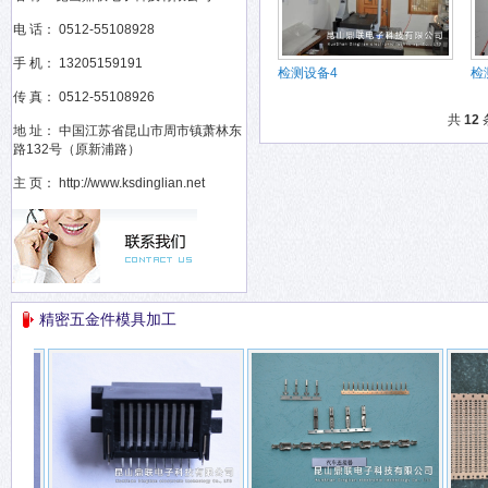
电 话： 0512-55108928
手 机： 13205159191
检测设备4
检
传 真： 0512-55108926
共
12
地 址： 中国江苏省昆山市周市镇萧林东
路132号（原新浦路）
主 页： http://www.ksdinglian.net
精密五金件模具加工