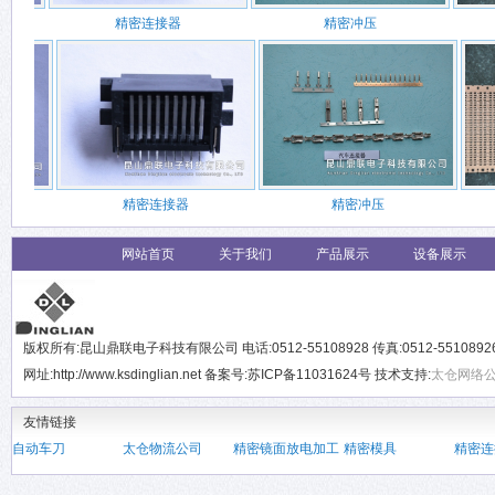
精密连接器
精密冲压
精密连接器
精密冲压
网站首页
关于我们
产品展示
设备展示
版权所有:昆山鼎联电子科技有限公司 电话:0512-55108928 传真:0512-551089
网址:http://www.ksdinglian.net 备案号:苏ICP备11031624号 技术支持:
太仓网络
友情链接
自动车刀
太仓物流公司
精密镜面放电加工
精密模具
精密连