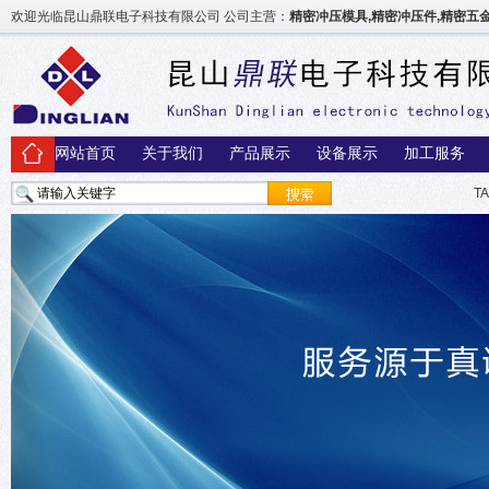
欢迎光临昆山鼎联电子科技有限公司 公司主营：
精密冲压模具,精密冲压件,精密
网站首页
关于我们
产品展示
设备展示
加工服务
T