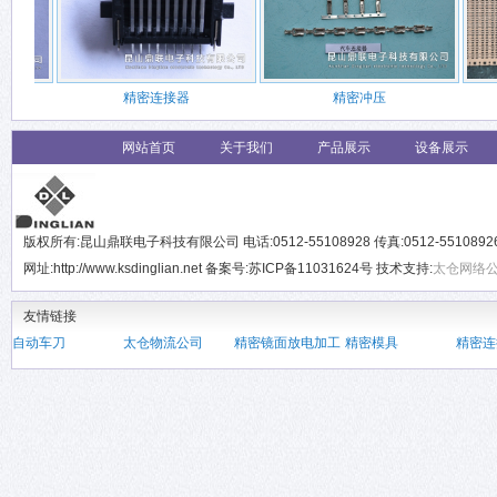
精密连接器
精密冲压
网站首页
关于我们
产品展示
设备展示
版权所有:昆山鼎联电子科技有限公司 电话:0512-55108928 传真:0512-551089
网址:http://www.ksdinglian.net 备案号:苏ICP备11031624号 技术支持:
太仓网络
友情链接
自动车刀
太仓物流公司
精密镜面放电加工
精密模具
精密连