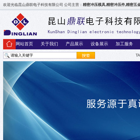
欢迎光临昆山鼎联电子科技有限公司 公司主营：
精密冲压模具,精密冲压件,精密
网站首页
关于我们
产品展示
设备展示
加工服务
T