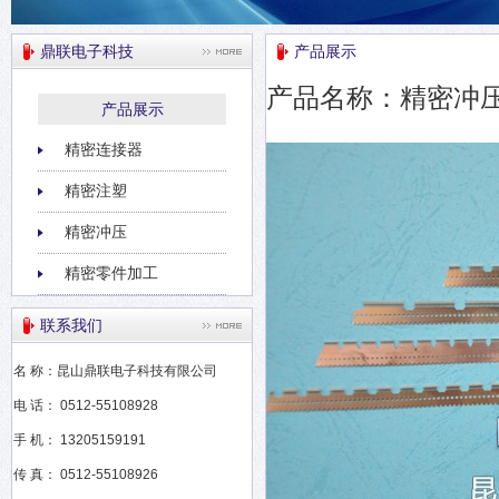
鼎联电子科技
产品展示
产品名称：精密冲压
产品展示
精密连接器
精密注塑
精密冲压
精密零件加工
联系我们
名 称：昆山鼎联电子科技有限公司
电 话： 0512-55108928
手 机： 13205159191
传 真： 0512-55108926