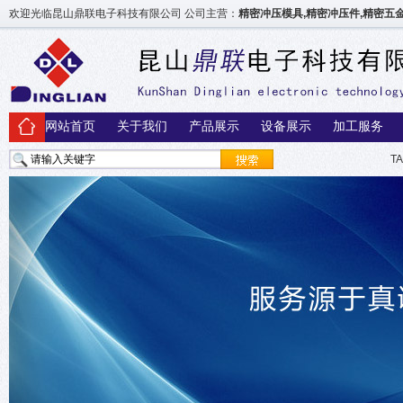
欢迎光临昆山鼎联电子科技有限公司 公司主营：
精密冲压模具,精密冲压件,精密
网站首页
关于我们
产品展示
设备展示
加工服务
T