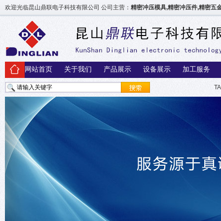
欢迎光临昆山鼎联电子科技有限公司 公司主营：
精密冲压模具,精密冲压件,精密
网站首页
关于我们
产品展示
设备展示
加工服务
T