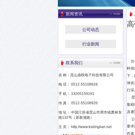
新闻资讯
高
公司动态
行业新闻
当今
联系我们
料强
名 称：昆山鼎联电子科技有限公司
下，
体状
电 话： 0512-55108928
行深
手 机： 13205159191
昆山
传 真： 0512-55108926
集精
及通
地 址： 中国江苏省昆山市周市镇萧林东
路132号（原新浦路）
公司
要求
主 页： http://www.ksdinglian.net
作者