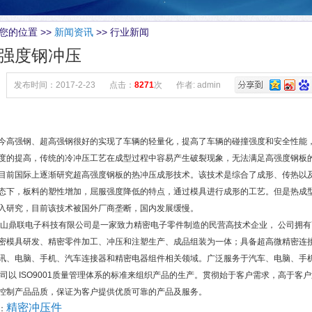
您的位置 >>
新闻资讯
>> 行业新闻
强度钢冲压
发布时间：2017-2-23
点击：
8271
次
作者: admin
高强钢、超高强钢很好的实现了车辆的轻量化，提高了车辆的碰撞强度和安全性能
度的提高，传统的冷冲压工艺在成型过程中容易产生破裂现象，无法满足高强度钢板
目前国际上逐渐研究超高强度钢板的热冲压成形技术。该技术是综合了成形、传热以
态下，板料的塑性增加，屈服强度降低的特点，通过模具进行成形的工艺。但是热成型
入研究，目前该技术被国外厂商垄断，国内发展缓慢。
鼎联电子科技有限公司是一家致力精密电子零件制造的民营高技术企业， 公司拥有
密模具研发、精密零件加工、冲压和注塑生产、成品组装为一体；具备超高微精密连
讯、电脑、手机、汽车连接器和精密电器组件相关领域。广泛服务于汽车、电脑、手
以 ISO9001质量管理体系的标准来组织产品的生产。贯彻始于客户需求，高于客户满
控制产品品质，保证为客户提供优质可靠的产品及服务。
精密冲压件
：