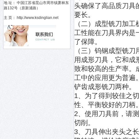
地 址： 中国江苏省昆山市周市镇萧林东
头确保了高品质刀具
路132号（原新浦路）
要长。
主 页： http://www.ksdinglian.net
（二）成型铣刀加工
工性能在刀具界内是
了保障。
（三）钨钢成型铣刀
用成形刀具，它和成
致和较高的生产率。
工中的应用更为普遍
铲齿成形铣刀两种。
1、为了得到较佳之
性、平衡较好的刀柄
2、使用刀具前，请测
切削。
3、刀具伸出夹头之