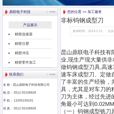
鼎联电子科技
您的位置 >> 加工服务
非标钨钢成型刀
产品展示
发布时间：2014-2-12
点击
精密连接器
精密注塑
昆山鼎联电子科技有
精密冲压
业,现生产现大量供
精密零件加工
做钨钢成型刀具,高
速车床成型刀、定做
联系我们
了丰富的生产经验，
名 称：昆山鼎联电子科技有限公司
具，尤其是对车刀的
电 话： 0512-55108928
刀为主体，经过先进
手 机： 13205159191
角最小可达到0.02M
传 真： 0512-55108926
（一）钨钢成型铣刀