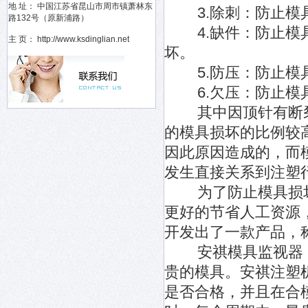
地 址： 中国江苏省昆山市周市镇萧林东
3.除刺：防止模具因
路132号（原新浦路）
4.缺件：防止模具
主 页： http://www.ksdinglian.net
坏。
5.防压：防止模具
6.欠压：防止模具
其中因顶针有断裂
的模具损坏的比例较
因此原因造成的，而
发生直接关系到注塑
为了防止模具损坏
更好的节省人工资源
开发出了一款产品，称
安祺模具监视器，
贵的模具。安祺注塑
是否合格，并且在合