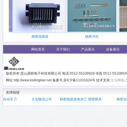
精密连接器
精密冲压
网站首页
关于我们
产品展示
设备展示
版权所有:昆山鼎联电子科技有限公司 电话:0512-55108928 传真:0512-551089
网址:http://www.ksdinglian.net 备案号:苏ICP备11031624号 技术支持:
太仓网络
友情链接
自动车刀
太仓物流公司
精密镜面放电加工
精密模具
精密连